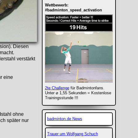
Wettbewerb:
#badminton_speed_activation
rsion). Diesen
emacht.
rstahl verstärkt
r eine
2te Challenge
für Badmintonfans.
Unter ⌀ 1,55 Sekunden = Kostenlose
Trainingsstunde !!!
dstahl ohne
badminton.de News
ch später nur
Trauer um Wolfgang Schuch