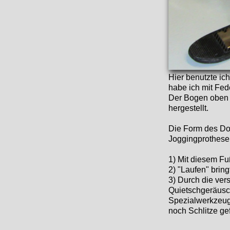
Hier benutzte ic
habe ich mit Fe
Der Bogen oben a
hergestellt.
Die Form des Do
Joggingprothese 
1) Mit diesem Fu
2) "Laufen" brin
3) Durch die ver
Quietschgeräusch
Spezialwerkzeug 
noch Schlitze gef